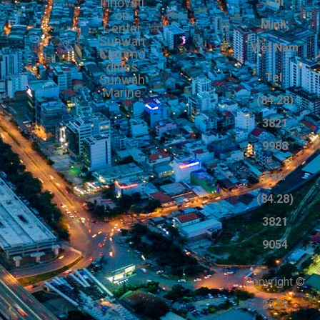
Innovati
Chí
on
Minh,
Center
Sunwah
Việt Nam
Commo
dities
Tel:
Sunwah
Marine
(84.28)
3821
9988
Fax:
(84.28)
3821
9054
Copyright ©
2026