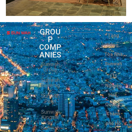
GROU
Tầng
P
Lửng,
COMP
ANIES
Tòa Nhà
Sunwah
Sunwah
Group
115
Sunwah
Beverag
Nguyễn
e
Huệ,
Sunwah
Pearl
Quận 1,
Sunwah
Thành
Kingsw
ay
phố Hồ
Sunwah