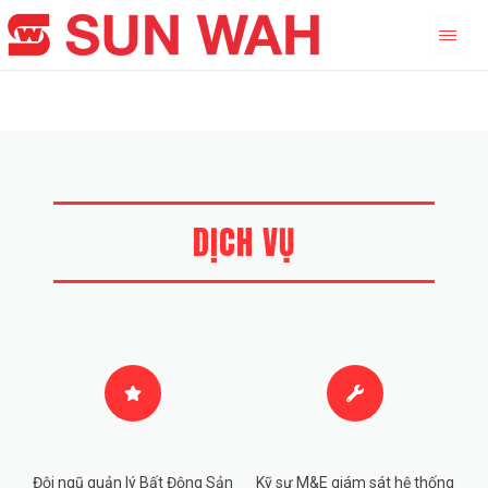
DỊCH VỤ
Đội ngũ quản lý Bất Động Sản
Kỹ sư M&E giám sát hệ thống