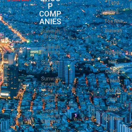
Tầng
P
Lửng,
COMP
ANIES
Tòa Nhà
Sunwah
Sunwah
Group
115
Sunwah
Beverag
Nguyễn
e
Huệ,
Sunwah
Pearl
Quận 1,
Sunwah
Thành
Kingsw
ay
phố Hồ
Sunwah
Innovati
Chí
on
Minh,
Center
Sunwah
Việt Nam
Commo
dities
Tel:
Sunwah